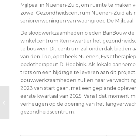
Mijlpaal in Nuenen-Zuid, om ruimte te maken vo
zowel Gezondheidscentrum Nuenen-Zuid als 
seniorenwoningen van woongroep De Mijlpaal.
De sloopwerkzaamheden bieden BanBouw de 
winkelcentrum Kernkwartier het gezondheid
te bouwen. Dit centrum zal onderdak bieden aa
van den Top, Apotheek Nuenen, Fysiotherapiepr
podotherapeut D. Hoebink. Als lokale aanneme
trots om een bijdrage te leveren aan dit project
bouwwerkzaamheden zullen naar verwachtin
2023 van start gaan, met een geplande opleverin
eerste kwartaal van 2025. Vanaf dat moment 
Bedrijfspand Leeuw
Opleidingen –
verheugen op de opening van het langverwac
Eindhoven
gezondheidscentrum.