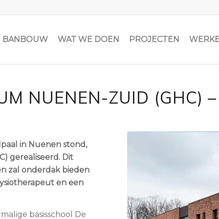
JN BANBOUW
WAT WE DOEN
PROJECTEN
WERKE
M NUENEN-ZUID (GHC) 
lpaal in Nuenen stond,
gerealiseerd. Dit
n zal onderdak bieden
fysiotherapeut en een
ormalige basisschool De