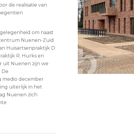
or de realisatie van
negentien
gelegenheid om naast
scentrum Nuenen-Zuid
n Huisartsenpraktijk D
aktijk R. Hurks en
r uit Nuenen zijn we
. De
g medio december
g uiterlijk in het
mag Nuenen zich
hte