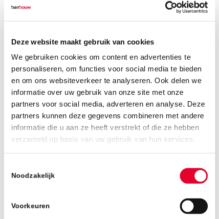
erg blij mee! “Ik heb meerdere sollicitaties
gehad, maar mijn gevoel ging voor BanBouw.”
Deze website maakt gebruik van cookies
Op dit moment werkt Patrique aan de
gevelrenovatie van
De Regent
in Eindhoven.
We gebruiken cookies om content en advertenties te
“Mijn werkdag is nooit hetzelfde. We beginnen
personaliseren, om functies voor social media te bieden
en om ons websiteverkeer te analyseren. Ook delen we
de dag met koffie, natuurlijk, en dan gaan we
informatie over uw gebruik van onze site met onze
aan de slag. Iedereen doet zijn eigen ding,
partners voor social media, adverteren en analyse. Deze
maar we stemmen wel af wat er moet
partners kunnen deze gegevens combineren met andere
gebeuren en wie hulp nodig heeft.”
informatie die u aan ze heeft verstrekt of die ze hebben
Patrique werkt nauw samen met zijn collega’s
verzameld op basis van uw gebruik van hun services.
uitvoerder Wilbert Maas, voorman Stefan
Hobbelen en projectleider Jan Vullings. “We
Toestemmingsselectie
Noodzakelijk
hebben een leuk team hier bij BanBouw,
iedereen draagt zijn steentje bij.” Letterlijk, in
het geval van gevelrenovatie van De Regent
Voorkeuren
waarbij er 440.000 bakstenen worden