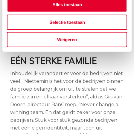
BanGroep sterk. Samen zijn we in staat om
Alles toestaan
succesvol te werken aan multidisciplinaire
projecten en zo kunnen we een groot deel
Selectie toestaan
van de vastgoedketen bedienen.
Meer over BanGroep
Weigeren
EÉN STERKE FAMILIE
Inhoudelijk verandert er voor de bedrijven niet
veel. “Niettemin is het voor de bedrijven binnen
de groep belangrijk om uit te stralen dat we
familie zijn en elkaar versterken”, aldus Gijs van
Doorn, directeur BanGroep. “Never change a
winning team. En dat geldt zeker voor onze
bedrijven. Stuk voor stuk gezonde bedrijven
met een eigen identiteit, maar toch uit