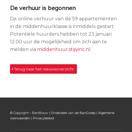
De verhuur is begonnen
De online verhuur van de 59 appartementen
in de middenhuurklasse is inmiddels gestart.
Potentiële huurders hebben tot 23 januari
12.00 uur de mogelijkheid om zich aan te
melden via
middenhuur.stayinc.nl
.
Terug naar het nieuwsoverzicht
© Copyright – BanBouw | Onderdeel van de
BanGroep
|
Algemene
voorwaarden
|
Privacybeleid