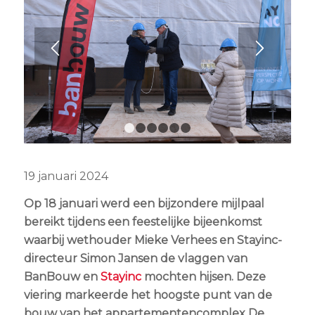
1
2
3
4
5
6
19 januari 2024
Op 18 januari werd een bijzondere mijlpaal
bereikt tijdens een feestelijke bijeenkomst
waarbij wethouder Mieke Verhees en Stayinc-
directeur Simon Jansen de vlaggen van
BanBouw en
Stayinc
mochten hijsen. Deze
viering markeerde het hoogste punt van de
bouw van het appartementencomplex
De