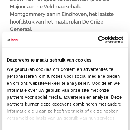
Majoor
aan de Veldmaarschalk
Montgommerylaan in Eindhoven, het laatste
hoofdstuk van het masterplan De Grijze
Generaal.
Bij aankomst op het bouwterrein werden de
bezoekers verwelkomd met een kopje koffie
of thee. Wethouder Mieke Verhees en Simon
Deze website maakt gebruik van cookies
Jansen spraken de aanwezigen toe, waarna de
We gebruiken cookies om content en advertenties te
twee vlaggen onder applaus werden gehesen.
personaliseren, om functies voor social media te bieden
Ondanks een klein ongelukje met een
en om ons websiteverkeer te analyseren. Ook delen we
dienblad vol alcoholvrije champagneglazen,
informatie over uw gebruik van onze site met onze
kon er vervolgens alsnog geproost worden op
partners voor social media, adverteren en analyse. Deze
dit mooie moment. En zoals het gezegde luidt:
partners kunnen deze gegevens combineren met andere
scherven brengen geluk!
informatie die u aan ze heeft verstrekt of die ze hebben
verzameld op basis van uw gebruik van hun services.
Een duurzaam appartementencomplex