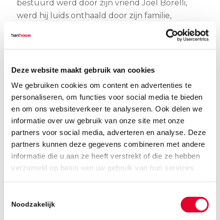
bestuurd werd door zijn vriend Joël Borelli,
werd hij luids onthaald door zijn familie,
vrienden, sponsoren en andere
NielsOnWheels-fans. Een bijzonder moment!
Tijdens de huldiging, die op ludieke wijze werd
Deze website maakt gebruik van cookies
gepresenteerd door cabaretier Marcel Stevens,
We gebruiken cookies om content en advertenties te
werd er teruggeblikt, gelachen, gezongen en
personaliseren, om functies voor social media te bieden
gefeest. Uit de toespraken van o.a. zijn
en om ons websiteverkeer te analyseren. Ook delen we
privétrainer, mentor en Wethouder Harrie van
informatie over uw gebruik van onze site met onze
Dijk werd één ding heel duidelijk: Niels is een
partners voor social media, adverteren en analyse. Deze
inspiratiebron voor ons allemaal, maar bovenal
partners kunnen deze gegevens combineren met andere
een fantastisch persoon. “Jouw glimlach na het
informatie die u aan ze heeft verstrekt of die ze hebben
behalen van al je overwinningen heeft veel
verzameld op basis van uw gebruik van hun services.
teweeggebracht. Niet alleen hier in Helmond,
maar ook over de rest van de wereld”, aldus de
Toestemmingsselectie
wethouder.
Noodzakelijk