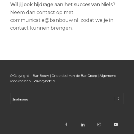
Wil jij ook bijdrage aan het succes van Niels?
Neem dan contact op met
communicatie@banbouw.nl, zodat we je in
contact kunnen brengen.
© Copyright – BanBouw | Onderdeel van de
BanGroep
|
Algemene
voorwaarden
|
Privacybeleid